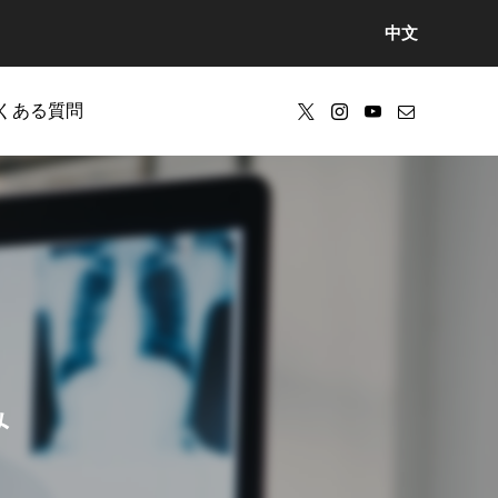
中文
くある質問
み