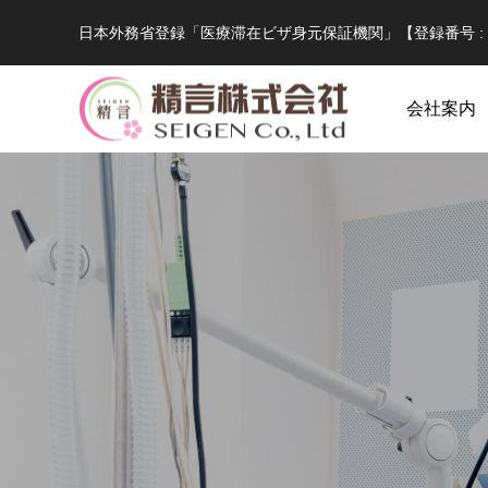
日本外務省登録「医療滞在ビザ身元保証機関」【登録番号 : B
会社案内